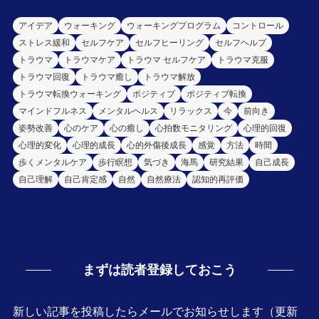
アイデア
ウォーキング
ウォーキングプログラム
コントロール
ストレス緩和
セルフケア
セルフヒーリング
セルフヘルプ
トラウマ
トラウマケア
トラウマ セルフケア
トラウマ克服
トラウマ回復
トラウマ癒し
トラウマ解放
トラウマ転換ウォーキング
ポジティブ
ポジティブ転換
マインドフルネス
メンタルヘルス
リラックス
今
前向き
姿勢改善
心のケア
心の癒し
心拍数モニタリング
心理的回復
心理的変化
心理的成長
心的外傷後成長
感覚
方法
時間
歩くメンタルケア
歩行瞑想
気づき
海馬
研究結果
自己成長
自己理解
自己肯定感
自然
自然療法
認知的再評価
まずは読者登録しておこう
新しい記事を投稿したらメールでお知らせします（更新