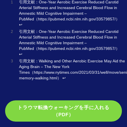
1
引用文献：One-Year Aerobic Exercise Reduced Carotid
Arterial Stiffness and Increased Cerebral Blood Flow in
Amnestic Mild Cognitive Impairment –
PubMed（https://pubmed.ncbi.nlm.nih.gov/33579857/）
↩︎
2
引用文献：One-Year Aerobic Exercise Reduced Carotid
Arterial Stiffness and Increased Cerebral Blood Flow in
Amnestic Mild Cognitive Impairment –
PubMed（https://pubmed.ncbi.nlm.nih.gov/33579857/）
↩︎
3
引用文献：Walking and Other Aerobic Exercise May Aid the
Aging Brain – The New York
Times（https://www.nytimes.com/2021/03/31/well/move/seni
memory-walking.html）
↩︎
トラウマ転換ウォーキングを手に入れる
（PDF）