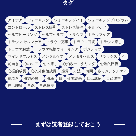
タグ
アイデア
ウォーキング
ウォーキングハイ
ウォーキングプログラム
コントロール
ストレス緩和
ストレス解消
セルフケア
セルフヒーリング
セルフヘルプ
トラウマ
トラウマケア
トラウマ セルフケア
トラウマ克服
トラウマ回復
トラウマ癒し
トラウマ解放
トラウマ転換ウォーキング
ポジティブ
マインドフルネス
メンタルケア
メンタルヘルス
リラックス
今
前向き
心のケア
心の癒し
心拍数モニタリング
心理的回復
心理的成長
心的外傷後成長
感覚
方法
時間
歩くメンタルケア
気づき
海辺の癒し
海馬
目
研究結果
自己成長
自己改善
自己理解
自然
自然療法
まずは読者登録しておこう