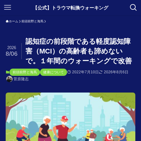
【公式】トラウマ転換ウォーキング
ホーム
前頭前野と海馬
認知症の前段階である軽度認知障
2026
害（MCI）の高齢者も諦めない
8/06
で。１年間のウォーキングで改善
2022年7月10日
2026年8月6日
前頭前野と海馬
健康について
菅原隆志