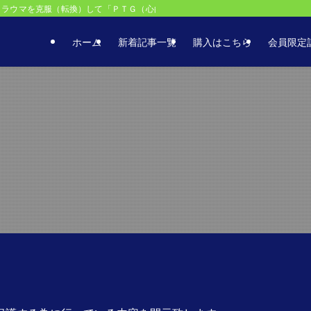
トラウマを克服（転換）して「ＰＴＧ（心的外傷後成長）」を目指せ！トラウマ克
ホーム
新着記事一覧
購入はこちら
会員限定