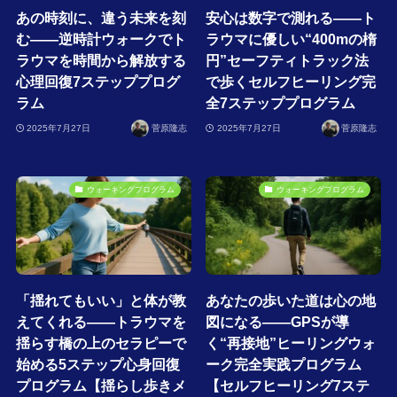
あの時刻に、違う未来を刻
安心は数字で測れる――ト
む――逆時計ウォークでト
ラウマに優しい“400mの楕
ラウマを時間から解放する
円”セーフティトラック法
心理回復7ステッププログ
で歩くセルフヒーリング完
ラム
全7ステッププログラム
2025年7月27日
菅原隆志
2025年7月27日
菅原隆志
ウォーキングプログラム
ウォーキングプログラム
「揺れてもいい」と体が教
あなたの歩いた道は心の地
えてくれる――トラウマを
図になる――GPSが導
揺らす橋の上のセラピーで
く“再接地”ヒーリングウォ
始める5ステップ心身回復
ーク完全実践プログラム
プログラム【揺らし歩きメ
【セルフヒーリング7ステ