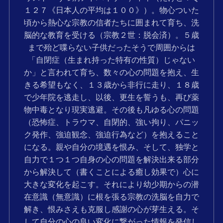
１２７《日本人の平均は１００》）。物心ついた
頃から熱心な宗教の信者たちに囲まれて育ち、洗
脳的な教育を受ける（宗教２世：脱会済）。５歳
まで殆ど喋らない子供だったそうで周囲からは
「自閉症（生まれ持った特有の性質）じゃない
か」と言われて育ち、数々の心の問題を抱え、生
きる希望もなく、１３歳から非行に走り、１８歳
で少年院を逃走し、以後、更生を誓うも、再び薬
物中毒となり現実逃避。その後も凡ゆる心の問題
（恐怖症、トラウマ、自閉的、強い拘り、パニッ
ク発作、強迫観念、強迫行為など）を抱えること
になる。親や自分の境遇を恨み、そして、独学と
自力で１つ１つ自身の心の問題を解決出来る部分
から解決して（書くことによる癒し効果で）心に
大きな変化を起こす。それにより幼少期からの潜
在意識（無意識）に根を張る宗教の洗脳を自力で
解き、恨みさえも克服し感謝の心が芽生える。そ
して自分の心の良い変化に繋がった情報を発信し