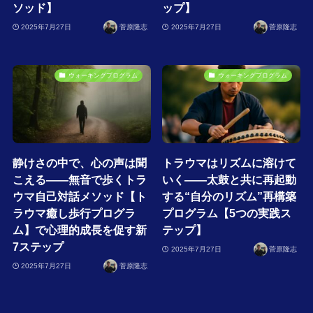
ソッド】
ップ】
2025年7月27日
菅原隆志
2025年7月27日
菅原隆志
ウォーキングプログラム
ウォーキングプログラム
静けさの中で、心の声は聞
トラウマはリズムに溶けて
こえる――無音で歩くトラ
いく――太鼓と共に再起動
ウマ自己対話メソッド【ト
する“自分のリズム”再構築
ラウマ癒し歩行プログラ
プログラム【5つの実践ス
ム】で心理的成長を促す新
テップ】
7ステップ
2025年7月27日
菅原隆志
2025年7月27日
菅原隆志