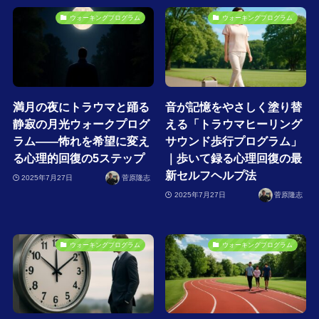
ウォーキングプログラム
ウォーキングプログラム
満月の夜にトラウマと踊る
音が記憶をやさしく塗り替
静寂の月光ウォークプログ
える「トラウマヒーリング
ラム――怖れを希望に変え
サウンド歩行プログラム」
る心理的回復の5ステップ
｜歩いて録る心理回復の最
新セルフヘルプ法
2025年7月27日
菅原隆志
2025年7月27日
菅原隆志
ウォーキングプログラム
ウォーキングプログラム