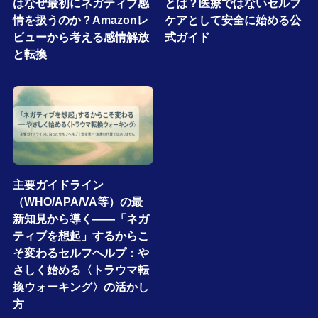
はなぜ最初にネガティブ感
とは？医療ではないセルフ
情を扱うのか？Amazonレ
ケアとして安全に始める公
ビューから考える感情解放
式ガイド
と転換
主要ガイドライン
（WHO/APA/VA等）の最
新知見から導く――「ネガ
ティブを想起」するからこ
そ変わるセルフヘルプ：や
さしく始める〈トラウマ転
換ウォーキング〉の活かし
方