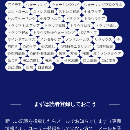
アイデア
ウォーキング
ウォーキングハイ
ウォーキングプログラム
コントロール
ストレス緩和
ストレス解消
セルフケア
セルフヒーリング
セルフヘルプ
トラウマ
トラウマケア
トラウマ セルフケア
トラウマ克服
トラウマ回復
トラウマ癒し
トラウマ解放
トラウマ転換ウォーキング
ポジティブ
マインドフルネス
メンタルケア
メンタルヘルス
リラックス
今
前向き
心のケア
心の癒し
心拍数モニタリング
心理的回復
心理的成長
心的外傷後成長
感覚
方法
時間
歩くメンタルケア
気づき
海辺の癒し
海馬
目
研究結果
自己成長
自己改善
自己理解
自然
自然療法
まずは読者登録しておこう
新しい記事を投稿したらメールでお知らせします（更新
情報も）。ユーザー登録をしていない方で、メールを受