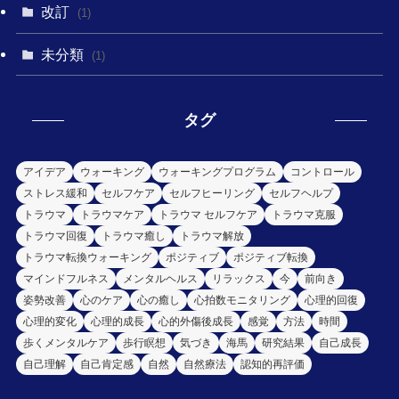
改訂
(1)
未分類
(1)
タグ
アイデア
ウォーキング
ウォーキングプログラム
コントロール
ストレス緩和
セルフケア
セルフヒーリング
セルフヘルプ
トラウマ
トラウマケア
トラウマ セルフケア
トラウマ克服
トラウマ回復
トラウマ癒し
トラウマ解放
トラウマ転換ウォーキング
ポジティブ
ポジティブ転換
マインドフルネス
メンタルヘルス
リラックス
今
前向き
姿勢改善
心のケア
心の癒し
心拍数モニタリング
心理的回復
心理的変化
心理的成長
心的外傷後成長
感覚
方法
時間
歩くメンタルケア
歩行瞑想
気づき
海馬
研究結果
自己成長
自己理解
自己肯定感
自然
自然療法
認知的再評価