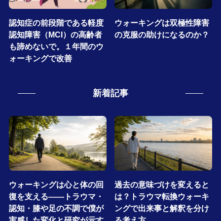
認知症の前段階である軽度
ウォーキングは双極性障害
認知障害（MCI）の高齢者
の克服の助けになるのか？
も諦めないで。１年間のウ
ォーキングで改善
新着記事
ウォーキングは心と体の回
過去の意味づけを変えると
復を支える――トラウマ・
は？トラウマ転換ウォーキ
認知・膝や足の不調で僕が
ングで出来事と解釈を分け
実感した変化と研究が示す
る考え方