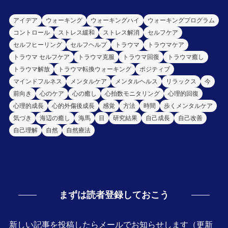
アイデア
ウォーキング
ウォーキングハイ
ウォーキングプログラム
コントロール
ストレス緩和
ストレス解消
セルフケア
セルフヒーリング
セルフヘルプ
トラウマ
トラウマケア
トラウマ セルフケア
トラウマ克服
トラウマ回復
トラウマ癒し
トラウマ解放
トラウマ転換ウォーキング
ポジティブ
マインドフルネス
メンタルケア
メンタルヘルス
リラックス
今
前向き
心のケア
心の癒し
心拍数モニタリング
心理的回復
心理的成長
心的外傷後成長
感覚
方法
時間
歩くメンタルケア
気づき
海辺の癒し
海馬
目
研究結果
自己成長
自己改善
自己理解
自然
自然療法
まずは読者登録しておこう
新しい記事を投稿したらメールでお知らせします（更新