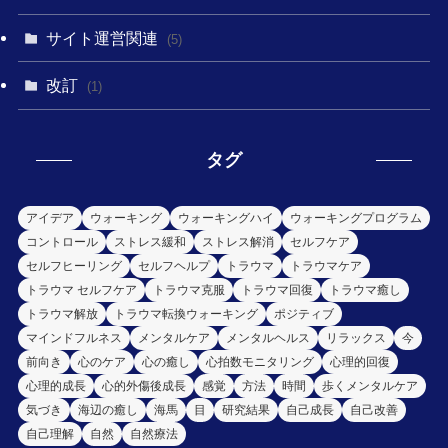
サイト運営関連
(5)
改訂
(1)
タグ
アイデア
ウォーキング
ウォーキングハイ
ウォーキングプログラム
コントロール
ストレス緩和
ストレス解消
セルフケア
セルフヒーリング
セルフヘルプ
トラウマ
トラウマケア
トラウマ セルフケア
トラウマ克服
トラウマ回復
トラウマ癒し
トラウマ解放
トラウマ転換ウォーキング
ポジティブ
マインドフルネス
メンタルケア
メンタルヘルス
リラックス
今
前向き
心のケア
心の癒し
心拍数モニタリング
心理的回復
心理的成長
心的外傷後成長
感覚
方法
時間
歩くメンタルケア
気づき
海辺の癒し
海馬
目
研究結果
自己成長
自己改善
自己理解
自然
自然療法