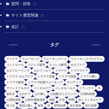
質問・回答
(1)
サイト運営関連
(5)
改訂
(1)
タグ
アイデア
ウォーキング
ウォーキングハイ
ウォーキングプログラム
コントロール
ストレス緩和
ストレス解消
セルフケア
セルフヒーリング
セルフヘルプ
トラウマ
トラウマケア
トラウマ セルフケア
トラウマ克服
トラウマ回復
トラウマ癒し
トラウマ解放
トラウマ転換ウォーキング
ポジティブ
マインドフルネス
メンタルケア
メンタルヘルス
リラックス
今
前向き
心のケア
心の癒し
心拍数モニタリング
心理的回復
心理的成長
心的外傷後成長
感覚
方法
時間
歩くメンタルケア
気づき
海辺の癒し
海馬
目
研究結果
自己成長
自己改善