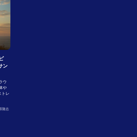
ピ
サン
ラウ
体や
ストレ
原隆志