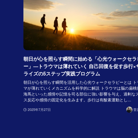
朝日が心を照らす瞬間に始める「心光ウォークセラ
ー」―トラウマは薄れていく 自己回復を促す歩行×
ライズの5ステップ実践プログラム
朝日が心を照らす瞬間を活用した心光ウォークセラピーとは ト
マが薄れていくメカニズムを科学的に解説 トラウマは脳の扁桃
海馬といった感情や記憶を司る部位に強い影響を与え、過剰な
ス反応や感情の固定化を生みます。歩行は有酸素運動とし...
2025年7月27日
菅