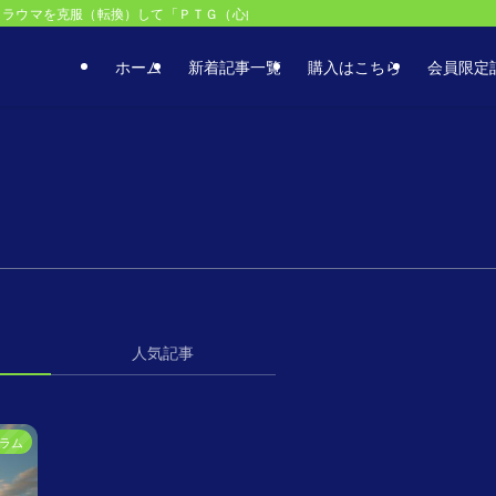
トラウマを克服（転換）して「ＰＴＧ（心的外傷後成長）」を目指せ！トラウマ克
ホーム
新着記事一覧
購入はこちら
会員限定
人気記事
ラム