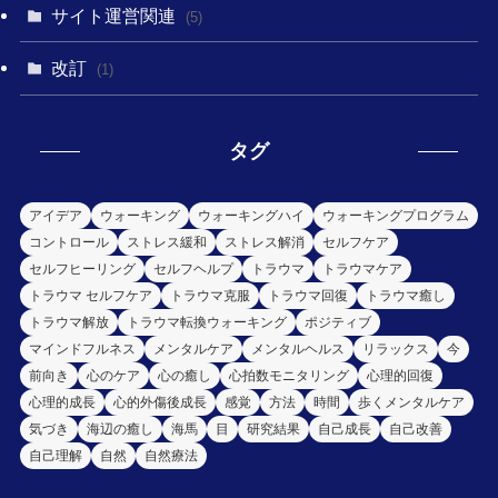
サイト運営関連
(5)
改訂
(1)
タグ
アイデア
ウォーキング
ウォーキングハイ
ウォーキングプログラム
コントロール
ストレス緩和
ストレス解消
セルフケア
セルフヒーリング
セルフヘルプ
トラウマ
トラウマケア
トラウマ セルフケア
トラウマ克服
トラウマ回復
トラウマ癒し
トラウマ解放
トラウマ転換ウォーキング
ポジティブ
マインドフルネス
メンタルケア
メンタルヘルス
リラックス
今
前向き
心のケア
心の癒し
心拍数モニタリング
心理的回復
心理的成長
心的外傷後成長
感覚
方法
時間
歩くメンタルケア
気づき
海辺の癒し
海馬
目
研究結果
自己成長
自己改善
自己理解
自然
自然療法