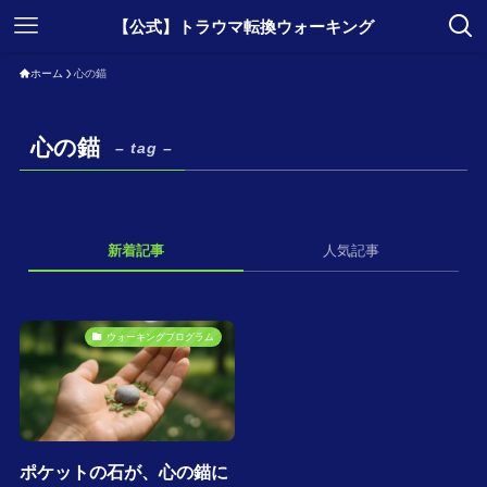
【公式】トラウマ転換ウォーキング
ホーム
心の錨
心の錨
– tag –
新着記事
人気記事
ウォーキングプログラム
ポケットの石が、心の錨に