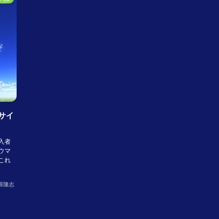
サイ
入者
ウマ
これ
原隆志