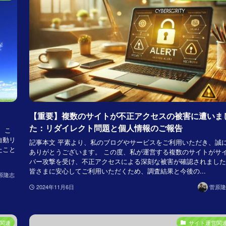
【重要】複数のサイトが不正アクセスの被害に遭いま
た：リダイレクト問題と個人情報のご報告
 こ
自動リ
記事本文 平素より、私のブログやサービスをご利用いただき、誠
たこと
ありがとうございます。 この度、私が運営する複数のサイトがサ
バー攻撃を受け、不正アクセスによる深刻な被害が確認されました
皆さまに安心してご利用いただくため、調査結果と今後の...
原隆志
2024年11月6日
菅原隆
関連
サイト運営関