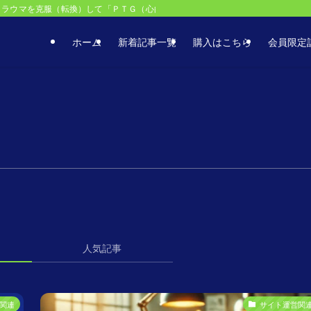
トラウマを克服（転換）して「ＰＴＧ（心的外傷後成長）」を目指せ！トラウマ克
ホーム
新着記事一覧
購入はこちら
会員限定
人気記事
関連
サイト運営関