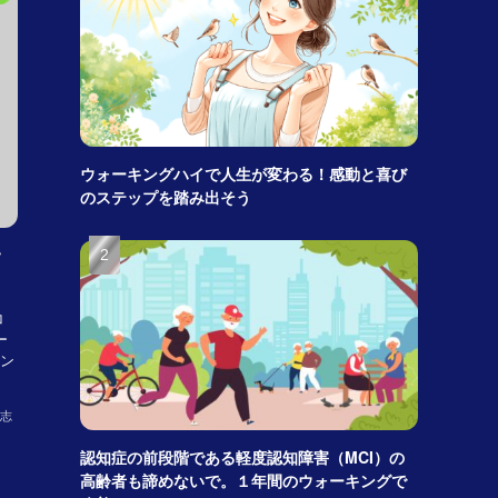
ウォーキングハイで人生が変わる！感動と喜び
のステップを踏み出そう
て
コ
ー
ン
志
認知症の前段階である軽度認知障害（MCI）の
高齢者も諦めないで。１年間のウォーキングで